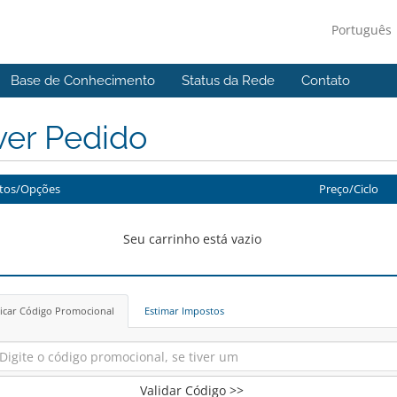
Português
Base de Conhecimento
Status da Rede
Contato
ver Pedido
tos/Opções
Preço/Ciclo
Seu carrinho está vazio
icar Código Promocional
Estimar Impostos
Validar Código >>