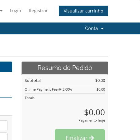
Login
Registrar
Visualizar carrinho
Conta
Resumo do Pedido
Subtotal
$0.00
Online Payment Fee @ 3.00%
$0.00
Totais
$0.00
Pagamento hoje
Finalizar