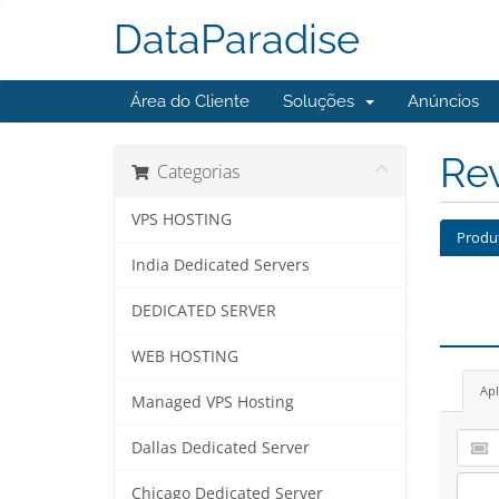
DataParadise
Área do Cliente
Soluções
Anúncios
Re
Categorias
VPS HOSTING
Produ
India Dedicated Servers
DEDICATED SERVER
WEB HOSTING
Apl
Managed VPS Hosting
Dallas Dedicated Server
Chicago Dedicated Server