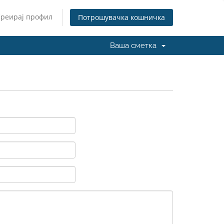
Креирај профил
Потрошувачка кошничка
Ваша сметка