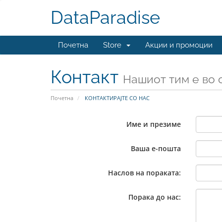
DataParadise
Почетна
Store
Акции и промоции
Контакт
Нашиот тим е во 
Почетна
КОНТАКТИРАЈТЕ СО НАС
Име и презиме
Ваша е-пошта
Наслов на пораката:
Порака до нас: