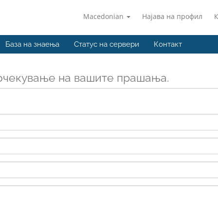
Macedonian
Најава на профил
База на знаења
Статус на сервери
Контакт
очекување на вашите прашања.