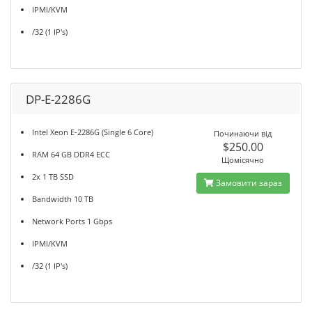
IPMI/KVM
/32 (1 IP's)
DP-E-2286G
Intel Xeon E-2286G (Single 6 Core)
Починаючи від
$250.00
RAM 64 GB DDR4 ECC
Щомісячно
2x 1 TB SSD
Замовити зараз
Bandwidth 10 TB
Network Ports 1 Gbps
IPMI/KVM
/32 (1 IP's)