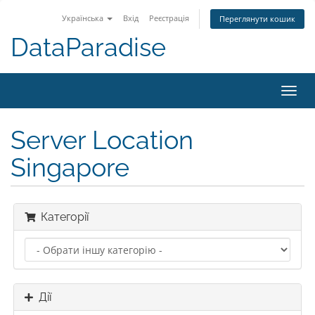
Українська
Вхід
Реєстрація
Переглянути кошик
DataParadise
Toggl
navig
Server Location
Singapore
Категорії
Дії