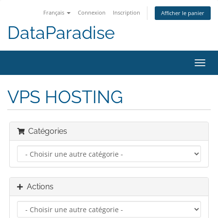
Français
Connexion
Inscription
Afficher le panier
DataParadise
Bascu
la
navig
VPS HOSTING
Catégories
Actions