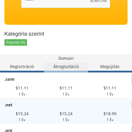
Kategória szerint
Popular (6)
Domain
Regisztráció
Átregisztáció
Megújítás
.com
$11.11
$11.11
$11.11
1 Év
1 Év
1 Év
.net
$15.24
$15.24
$18.99
1 Év
1 Év
1 Év
.org