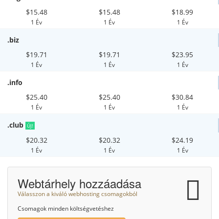
$15.48
$15.48
$18.99
1 Év
1 Év
1 Év
.biz
$19.71
$19.71
$23.95
1 Év
1 Év
1 Év
.info
$25.40
$25.40
$30.84
1 Év
1 Év
1 Év
.club
ÚJ!
$20.32
$20.32
$24.19
1 Év
1 Év
1 Év
Webtárhely hozzáadása
Válasszon a kiváló webhosting csomagokból
Csomagok minden költségvetéshez