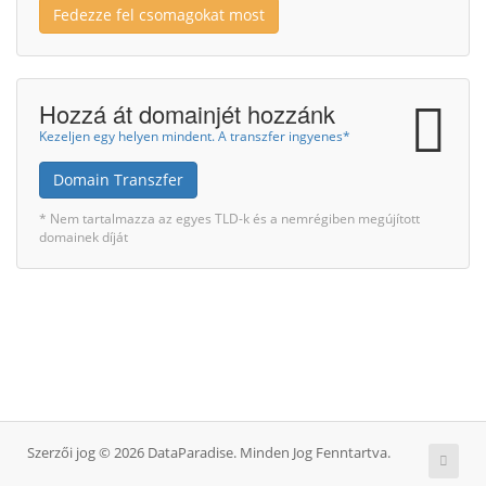
Fedezze fel csomagokat most
Hozzá át domainjét hozzánk
Kezeljen egy helyen mindent. A transzfer ingyenes*
Domain Transzfer
* Nem tartalmazza az egyes TLD-k és a nemrégiben megújított
domainek díját
Szerzői jog © 2026 DataParadise. Minden Jog Fenntartva.