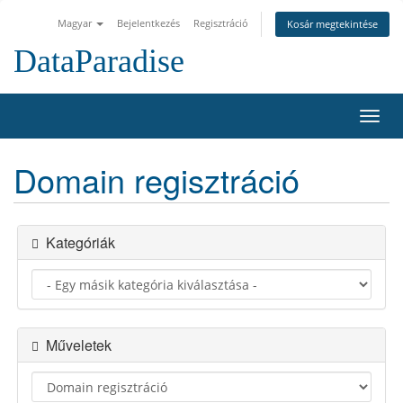
Magyar
Bejelentkezés
Regisztráció
Kosár megtekintése
DataParadise
Váltá
a
navig
Domain regisztráció
Kategóriák
Műveletek