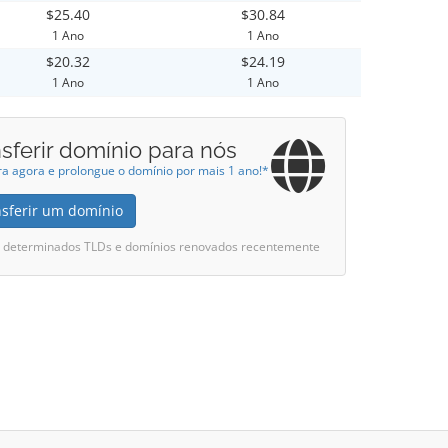
$25.40
$30.84
1 Ano
1 Ano
$20.32
$24.19
1 Ano
1 Ano
sferir domínio para nós
ra agora e prolongue o domínio por mais 1 ano!*
nsferir um domínio
ui determinados TLDs e domínios renovados recentemente