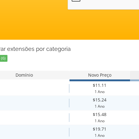
ar extensões por categoria
(6)
Domínio
Novo Preço
$11.11
1 Ano
$15.24
1 Ano
$15.48
1 Ano
$19.71
1 Ano