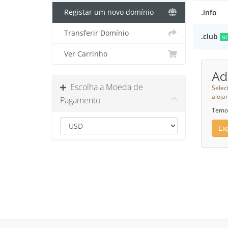
Registar um novo domínio
.info
Transferir Domínio
.club
N
Ver Carrinho
Ad
Escolha a Moeda de
Selec
aloja
Pagamento
Temos
Ex