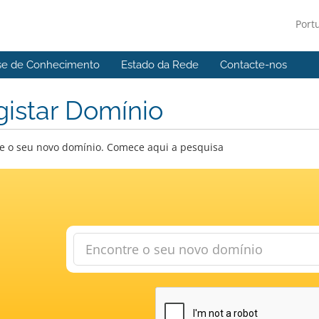
Port
se de Conhecimento
Estado da Rede
Contacte-nos
istar Domínio
e o seu novo domínio. Comece aqui a pesquisa