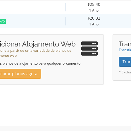
$25.40
1 Ano
$20.32
OVO
1 Ano
icionar Alojamento Web
Tran
Transfi
ione a partir de uma variedade de planos de
mento web
Tra
 planos de alojamento para qualquer orçamento
* Excl
plorar planos agora