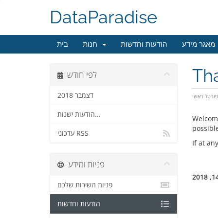
DataParadise
מאגר מידע
הודעות וחדשות
חנות
בית
Tha
לפי חודש
דצמבר 2018
ורטל ראשי
הודעות ישנות...
Welcome
possible
עדכוני RSS
If at an
פניות ומידע
פניות השירות שלכם
הודעות וחדשות