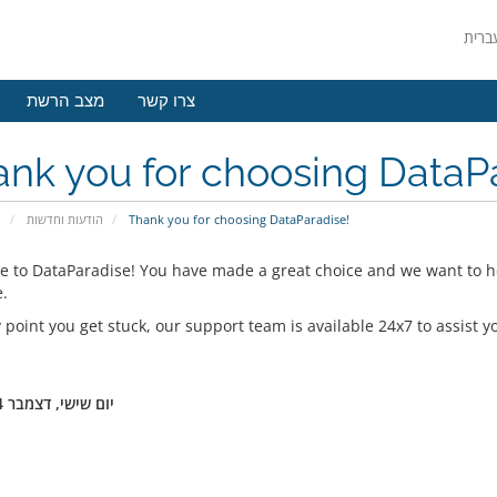
צרו קשר
מצב הרשת
nk you for choosing DataP
פ
הודעות וחדשות
Thank you for choosing DataParadise!
 to DataParadise! You have made a great choice and we want to he
.
y point you get stuck, our support team is available 24x7 to assist y
יום שישי, דצמבר 14, 2018