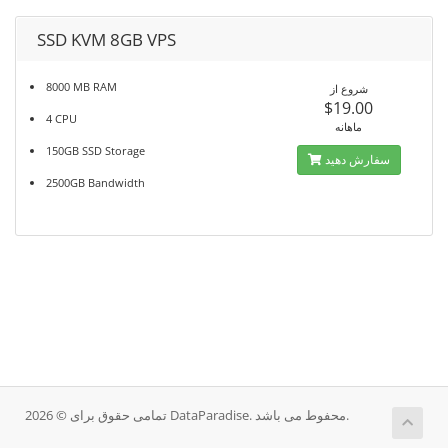
SSD KVM 8GB VPS
8000 MB RAM
شروع از
$19.00
4 CPU
ماهانه
150GB SSD Storage
سفارش دهید
2500GB Bandwidth
تمامی حقوق برای © 2026 DataParadise. محفوط می باشد.