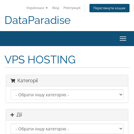
Українська
Вхід
Реєстрація
Переглянути кошик
DataParadise
Toggl
navig
VPS HOSTING
Категорії
Дії